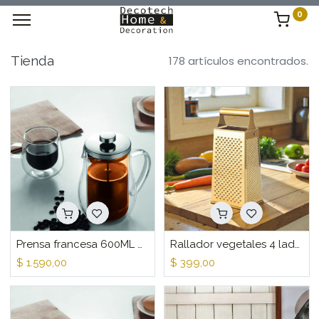
0
Tienda
178 artículos encontrados.
Prensa francesa 600ML doble pared Ambar
Rallador vegetales 4 lados Gold
$
1.590,00
$
399,00