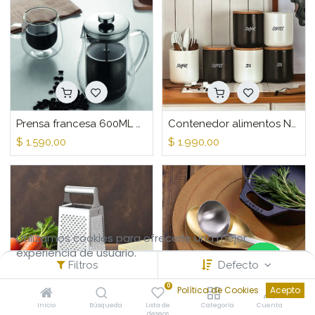
Prensa francesa 600ML doble pared
Contenedor alimentos Negro Set x3
$
1.590,00
$
1.990,00
Utilizamos cookies para ofrecerle una mejor
experiencia de usuario.
Filtros
Defecto
0
Política de Cookies
Acepto
Inicio
Búsqueda
Lista de
Categoría
Cuenta
deseos