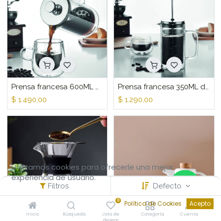
Prensa francesa 600ML doble pared
Prensa francesa 350ML doble pared
$
1.490,00
$
1.290,00
Utilizamos cookies para ofrecerle una mejor
experiencia de usuario.
Filtros
Defecto
0
Política de Cookies
Acepto
Inicio
Búsqueda
Lista de
Categoría
Cuenta
deseos