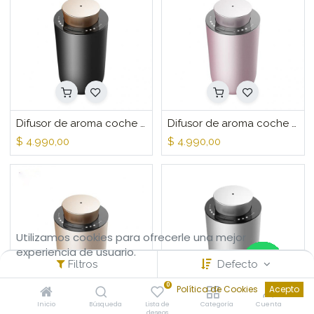
Difusor de aroma coche hogar Black/Gold
Difusor de aroma coche hogar Rose Gold
$
4.990,00
$
4.990,00
Utilizamos cookies para ofrecerle una mejor
experiencia de usuario.
Filtros
Defecto
0
Política de Cookies
Acepto
Inicio
Búsqueda
Lista de
Categoría
Cuenta
deseos