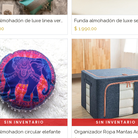
Funda almohadón de luxe linea verde
00
$
1.990,00
SIN INVENTARIO
SIN INVENTARIO
lmohadon circular elefante