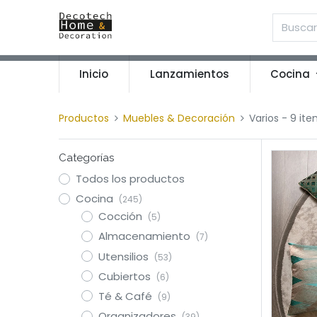
Inicio
Lanzamientos
Cocina
Productos
Muebles & Decoración
Varios
- 9 ite
Categorías
Todos los productos
Cocina
(245)
Cocción
(5)
Almacenamiento
(7)
Utensilios
(53)
Cubiertos
(6)
Té & Café
(9)
Organizadores
(39)