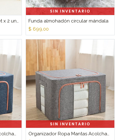
SIN INVENTARIO
Funda almohadón de luxe set x 2 unidades Natural
Funda almohadón circular mándala
$
699,00
SIN INVENTARIO
Organizador Ropa Mantas Acolchados Armazón De Metal Azul
Organizador Ropa Mantas Acolchados Armazón De Metal Gris