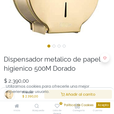
Dispensador metalico de papel
higienico 500M Dorado
$
2.390,00
Utilizamos cookies para ofrecerle una mejor
experiencia de usuario.
Precio:
Añadir al carrito
$
2.390,00
0
Política de Cookies
Acepto
Inicio
Búsqueda
Lista de
Categoría
Cuenta
deseos