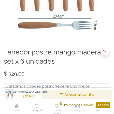
Tenedor postre mango madera
set x 6 unidades
$
329,00
Utilizamos cookies para ofrecerle una mejor
experiencia de usuario.
Precio:
Añadir al carrito
$
329,00
0
Política de Cookies
Acepto
Añadir al Carrito
Inicio
Búsqueda
Lista de
Categoría
Cuenta
deseos