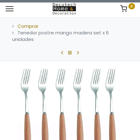
0
Comprar
Tenedor postre mango madera set x 6
unidades