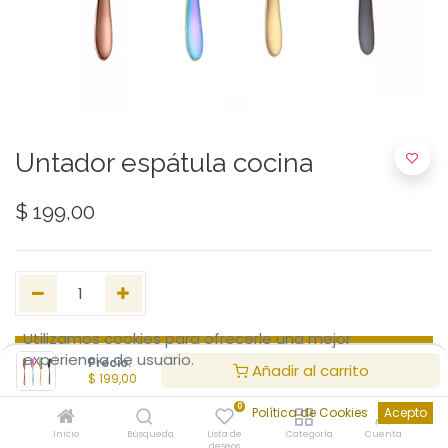
Untador espátula cocina
$
199,00
Utilizamos cookies para ofrecerle una mejor
Añadir al Carrito
experiencia de usuario.
Precio:
Añadir al carrito
$
199,00
0
Política de Cookies
Acepto
Inicio
Búsqueda
Lista de
Categoría
Cuenta
Referencia interna:
DT2102
deseos