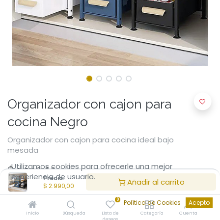
Organizador con cajon para
cocina Negro
Organizador con cajon para cocina ideal bajo
mesada
Utilizamos cookies para ofrecerle una mejor
$
2.990,00
experiencia de usuario.
Precio:
Añadir al carrito
$
2.990,00
0
Política de Cookies
Acepto
Inicio
Búsqueda
Lista de
Categoría
Cuenta
deseos