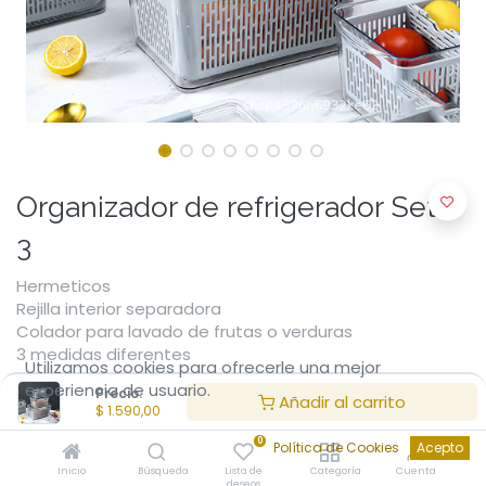
Organizador de refrigerador Set x
3
Hermeticos
Rejilla interior separadora
Colador para lavado de frutas o verduras
3 medidas diferentes
Utilizamos cookies para ofrecerle una mejor
experiencia de usuario.
Precio:
$
1.590,00
Añadir al carrito
$
1.590,00
0
Política de Cookies
Acepto
Inicio
Búsqueda
Lista de
Categoría
Cuenta
deseos