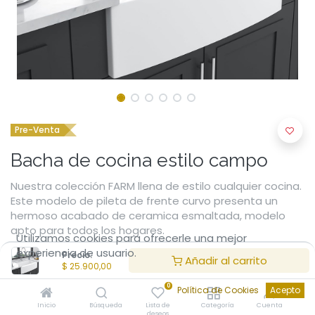
Pre-Venta
Bacha de cocina estilo campo
Nuestra colección FARM llena de estilo cualquier cocina.
Este modelo de pileta de frente curvo presenta un
hermoso acabado de ceramica esmaltada, modelo
apto para todos los hogares.
Utilizamos cookies para ofrecerle una mejor
Combinar esta pileta con los detalles y accesorios de
experiencia de usuario.
Precio:
tu cocina nunca ha sido tan fácil como con nuestra
Añadir al carrito
$
25.900,00
colección FARM.
0
Política de Cookies
Acepto
$
25.900,00
Inicio
Búsqueda
Lista de
Categoría
Cuenta
deseos