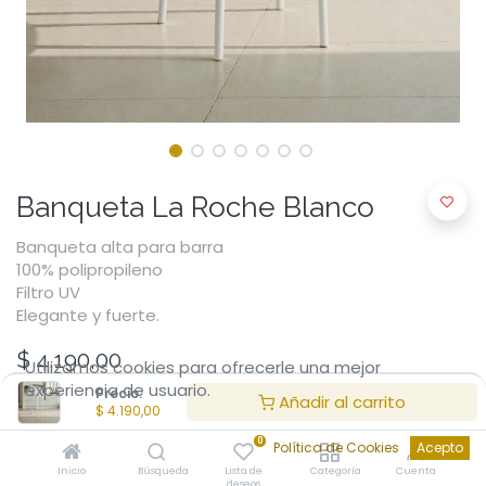
Banqueta La Roche Blanco
Banqueta alta para barra
100% polipropileno
Filtro UV
Elegante y fuerte.
$
4.190,00
Utilizamos cookies para ofrecerle una mejor
experiencia de usuario.
Precio:
Añadir al carrito
$
4.190,00
0
Política de Cookies
Acepto
Inicio
Búsqueda
Lista de
Categoría
Cuenta
deseos